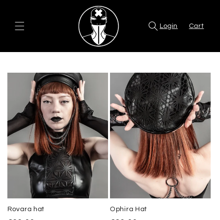
Direkt
zum
Inhalt
Login
Cart
Rovara hat
Ophira Hat